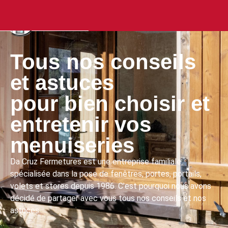
Tous nos conseils
et astuces
pour bien choisir et
entretenir vos
menuiseries
Da Cruz Fermetures est une entreprise familiale
spécialisée dans la pose de fenêtres, portes, portails,
volets et stores depuis 1986. C’est pourquoi nous avons
décidé de partager avec vous tous nos conseils et nos
astuces.