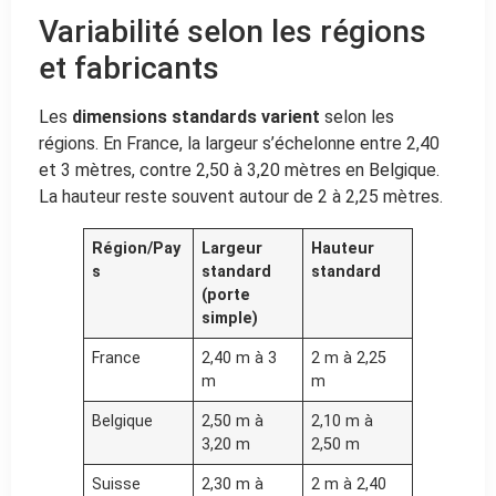
Variabilité selon les régions
et fabricants
Les
dimensions standards varient
selon les
régions. En France, la largeur s’échelonne entre 2,40
et 3 mètres, contre 2,50 à 3,20 mètres en Belgique.
La hauteur reste souvent autour de 2 à 2,25 mètres.
Région/Pay
Largeur
Hauteur
s
standard
standard
(porte
simple)
France
2,40 m à 3
2 m à 2,25
m
m
Belgique
2,50 m à
2,10 m à
3,20 m
2,50 m
Suisse
2,30 m à
2 m à 2,40