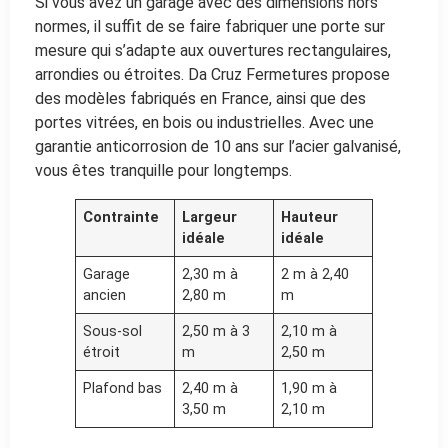
Si vous avez un garage avec des dimensions hors
normes, il suffit de se faire fabriquer une porte sur
mesure qui s’adapte aux ouvertures rectangulaires,
arrondies ou étroites. Da Cruz Fermetures propose
des modèles fabriqués en France, ainsi que des
portes vitrées, en bois ou industrielles. Avec une
garantie anticorrosion de 10 ans sur l’acier galvanisé,
vous êtes tranquille pour longtemps.
Contrainte
Largeur
Hauteur
idéale
idéale
Garage
2,30 m à
2 m à 2,40
ancien
2,80 m
m
Sous-sol
2,50 m à 3
2,10 m à
étroit
m
2,50 m
Plafond bas
2,40 m à
1,90 m à
3,50 m
2,10 m