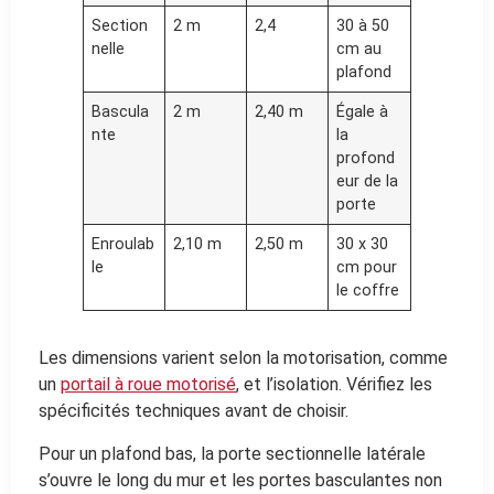
Section
2 m
2,4
30 à 50
nelle
cm au
plafond
Bascula
2 m
2,40 m
Égale à
nte
la
profond
eur de la
porte
Enroulab
2,10 m
2,50 m
30 x 30
le
cm pour
le coffre
Les dimensions varient selon la motorisation, comme
un
portail à roue motorisé
, et l’isolation. Vérifiez les
spécificités techniques avant de choisir.
Pour un plafond bas, la porte sectionnelle latérale
s’ouvre le long du mur et les portes basculantes non