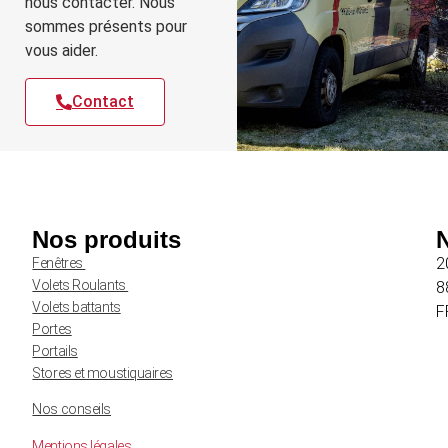
nous contacter. Nous
sommes présents pour
vous aider.
Contact
Nos produits
2
Fenêtres
Volets Roulants
8
Volets battants
F
Portes
Portails
Stores et moustiquaires
Nos conseils
Mentions légales